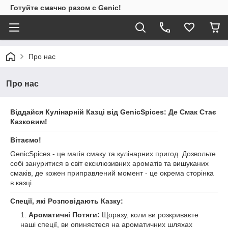
Готуйте смачно разом с Genic!
Про нас
Про нас
Віддайся Кулінарній Казці від GenicSpices: Де Смак Стає
Казковим!
Вітаємо!
GenicSpices - це магія смаку та кулінарних пригод. Дозвольте
собі зануритися в світ ексклюзивних ароматів та вишуканих
смаків, де кожен приправлений момент - це окрема сторінка
в казці.
Спеції, які Розповідають Казку:
Ароматичні Потяги:
Щоразу, коли ви розкриваєте
наші спеції, ви опиняєтеся на ароматичних шляхах