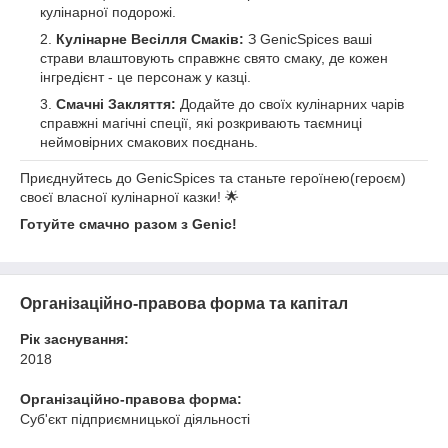
кулінарної подорожі.
Кулінарне Весілля Смаків:
З GenicSpices ваші
страви влаштовують справжнє свято смаку, де кожен
інгредієнт - це персонаж у казці.
Смачні Закляття:
Додайте до своїх кулінарних чарів
справжні магічні спеції, які розкривають таємниці
неймовірних смакових поєднань.
Приєднуйтесь до GenicSpices та станьте героїнею(героєм)
своєї власної кулінарної казки! 🌟
Готуйте смачно разом з
Genic
!
Організаційно-правова форма та капітал
Рік заснування:
2018
Організаційно-правова форма:
Суб'єкт підприємницької діяльності