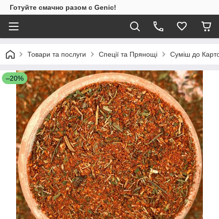
Готуйте смачно разом с Genic!
Товари та послуги
Спеції та Прянощі
Суміш до Карто
–20%