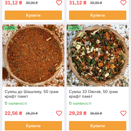
31,12
31,12
₴
₴
39,90 ₴
39,90 ₴
Купити
Купити
–20%
–20%
Суміш до Шашлику, 50 грам
Суміш 10 Овочів, 50 грам
крафт пакет
крафт пакет
В наявності
В наявності
22,56
29,28
₴
₴
28,20 ₴
36,60 ₴
Купити
Купити