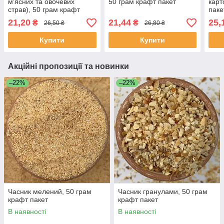
м'ясних та овочевих
50 грам крафт пакет
карт
страв), 50 грам крафт
паке
пакет
21,20
21,44
25,
₴
₴
26,50 ₴
26,80 ₴
Купити
Купити
Акційні пропозиції та новинки
–22%
–22%
Часник мелений, 50 грам
Часник гранулами, 50 грам
крафт пакет
крафт пакет
В наявності
В наявності