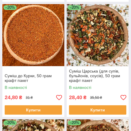
–20%
–20%
Суміш Царська (для супів,
Суміш до Курки, 50 грам
бульйонів, соусів), 50 грам
крафт пакет
крафт пакет
В наявності
В наявності
24,80
28,40
₴
₴
31 ₴
35,50 ₴
Купити
Купити
–20%
–20%