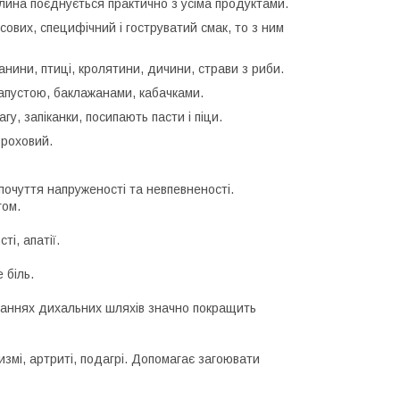
ослина поєднується практично з усіма продуктами.
ових, специфічний і гоструватий смак, то з ним
нини, птиці, кролятини, дичини, страви з риби.
капустою, баклажанами, кабачками.
у, запіканки, посипають пасти і піци.
ороховий.
почуття напруженості та невпевненості.
гом.
і, апатії.
 біль.
юваннях дихальних шляхів значно покращить
мі, артриті, подагрі. Допомагає загоювати