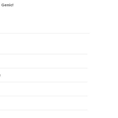
 Genic!
н