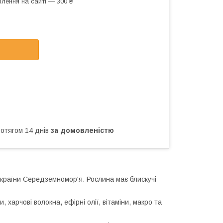
лення на сайті — 300 ₴
ротягом 14 днів
за домовленістю
 країни Середземномор'я. Рослина має блискучі
, харчові волокна, ефірні олії, вітаміни, макро та