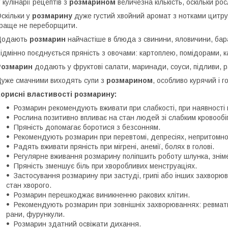
 кулінарії рецептів з
розмарином
величезна кількість, оскільки р
скільки у
розмарину
дуже густий хвойний аромат з нотками цитрус
раще не переборщити.
Додають
розмарин
найчастіше в блюда з свинини, яловичини, бара
ідмінно поєднується пряність з овочами: картоплею, помідорами, 
Розмарин
додають у фруктові салати, маринади, соуси, підливи, раг
уже смачними виходять супи з
розмарином
, особливо курячий і г
орисні властивості розмарину:
Розмарин рекомендують вживати при слабкості, при наявності 
Рослина позитивно впливає на стан людей зі слабким кровообі
Пряність допомагає боротися з безсонням.
Рекомендують розмарин при перевтомі, депресіях, непритомност
Радять вживати пряність при мігрені, анемії, болях в голові.
Регулярне вживання розмарину поліпшить роботу шлунка, зніме
Пряність зменшує біль при хворобливих менструаціях.
Застосування розмарину при застуді, грипі або інших захвор
стан хворого.
Розмарин перешкоджає виникненню ракових клітин.
Рекомендують розмарин при зовнішніх захворюваннях: ревматиз
рани, фурункули.
Розмарин здатний освіжати дихання.