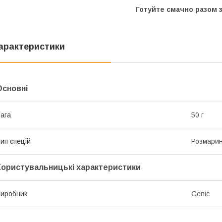
Готуйте смачно разом з
арактеристики
Основні
ага
50 г
ип спецій
Розмари
Користувальницькі характеристики
иробник
Genic