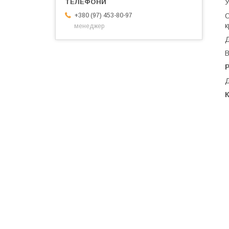
У
О
+380 (97) 453-80-97
к
менеджер
В
Д
К