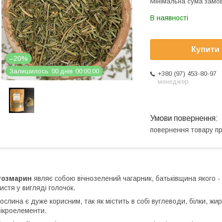
Мінімальна сума замов
В наявності
Купити
–20%
Залишилось
0
0
днів
0
0
0
0
0
0
+380 (97) 453-80-97
менеджер
повернення товару п
Розмарин
являє собою вічнозелений чагарник, батьківщина якого -
истя у вигляді голочок.
ослина є дуже корисним, так як містить в собі вуглеводи, білки, жири
ікроелементи.