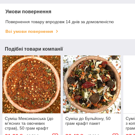
Умови повернення
Повернення товару впродовж 14 днів за домовленістю
Всі умови повернення
Подібні товари компанії
Суміш Мексиканська (до
Суміш до Бульйону, 50
Сумі
м'ясних та овочевих
грам крафт пакет
з ко
страв), 50 грам крафт
грам
пакет