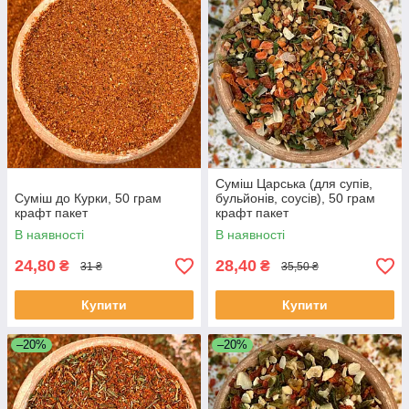
Суміш Царська (для супів,
Суміш до Курки, 50 грам
бульйонів, соусів), 50 грам
крафт пакет
крафт пакет
В наявності
В наявності
24,80
28,40
₴
₴
31 ₴
35,50 ₴
Купити
Купити
–20%
–20%