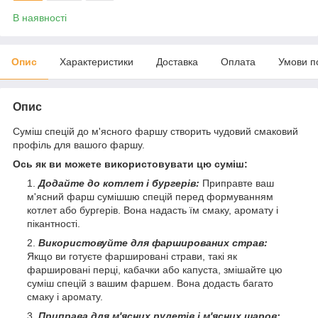
В наявності
Опис
Характеристики
Доставка
Оплата
Умови п
Опис
Суміш спецій до м'ясного фаршу створить чудовий смаковий
профіль для вашого фаршу.
Ось як ви можете використовувати цю суміш:
Додайте до котлет і бургерів:
Приправте ваш
м'ясний фарш сумішшю спецій перед формуванням
котлет або бургерів. Вона надасть їм смаку, аромату і
пікантності.
Використовуйте для фаршированих страв:
Якщо ви готуєте фаршировані страви, такі як
фаршировані перці, кабачки або капуста, змішайте цю
суміш спецій з вашим фаршем. Вона додасть багато
смаку і аромату.
Приправа для м'ясних рулетів і м'ясних шаров: