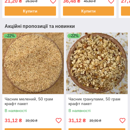
21,20
36,48
27,
₴
₴
26,50 ₴
45,60 ₴
Купити
Купити
Акційні пропозиції та новинки
–22%
–22%
Часник мелений, 50 грам
Часник гранулами, 50 грам
крафт пакет
крафт пакет
В наявності
В наявності
31,12
31,12
₴
₴
39,90 ₴
39,90 ₴