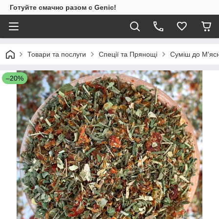
Готуйте смачно разом с Genic!
Товари та послуги
Спеції та Прянощі
Суміш до М'яс
–20%