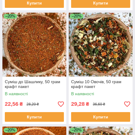
Купити
Купити
–20%
–20%
Суміш до Шашлику, 50 грам
Суміш 10 Овочів, 50 грам
крафт пакет
крафт пакет
В наявності
В наявності
22,56
29,28
₴
₴
28,20 ₴
36,60 ₴
Купити
Купити
–20%
–20%