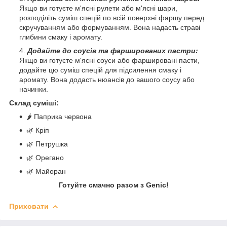
Якщо ви готуєте м'ясні рулети або м'ясні шари,
розподіліть суміш спецій по всій поверхні фаршу перед
скручуванням або формуванням. Вона надасть страві
глибини смаку і аромату.
Додайте до соусів та фаршированих пастри:
Якщо ви готуєте м'ясні соуси або фаршировані пасти,
додайте цю суміш спецій для підсилення смаку і
аромату. Вона додасть нюансів до вашого соусу або
начинки.
Склад суміші:
🌶️ Паприка червона
🌿 Кріп
🌿 Петрушка
🌿 Орегано
🌿 Майоран
Готуйте смачно разом з Genic!
Приховати