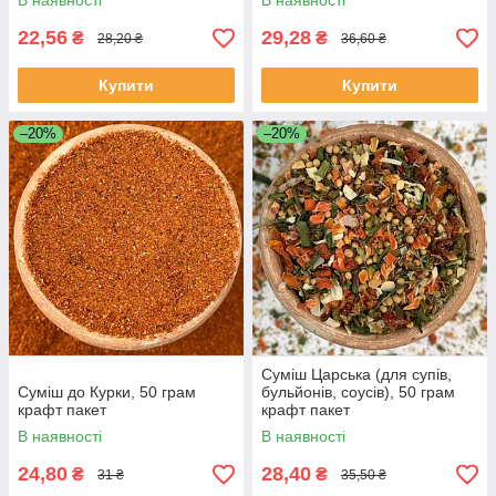
В наявності
В наявності
22,56
29,28
₴
₴
28,20 ₴
36,60 ₴
Купити
Купити
–20%
–20%
Суміш Царська (для супів,
Суміш до Курки, 50 грам
бульйонів, соусів), 50 грам
крафт пакет
крафт пакет
В наявності
В наявності
24,80
28,40
₴
₴
31 ₴
35,50 ₴