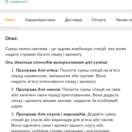
В наявності
Опис
Характеристики
Доставка
Оплата
Умови п
Опис
Суміш пряно-овочева - це чудова комбінація спецій, яка може
надати стравам багато смаку і аромату.
Ось декілька способів використання цієї суміші:
Приправа для м'яса:
Посипте суміш спецій на м'ясо
перед смаженням, запіканням або грилем. Вона
надасть м'ясу інтенсивного смаку і аромату.
Приправа для овочів:
Посипте суміш спецій на свіжі
або запечені овочі перед приготуванням. Вона додасть
смаку і аромату вашим овочам, надаючи їм особливий
шарм.
Приправа для соусів і маринадів:
Додайте суміш
спецій до соусів або маринадів для м'яса або овочів.
Вона підсилить смак і аромат вашого соусу або
маринаду, роблячи страви смачними і апетитними.