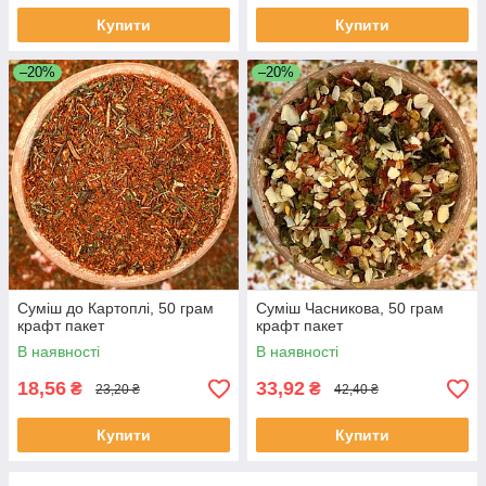
Купити
Купити
–20%
–20%
Суміш до Картоплі, 50 грам
Суміш Часникова, 50 грам
крафт пакет
крафт пакет
В наявності
В наявності
18,56
33,92
₴
₴
23,20 ₴
42,40 ₴
Купити
Купити