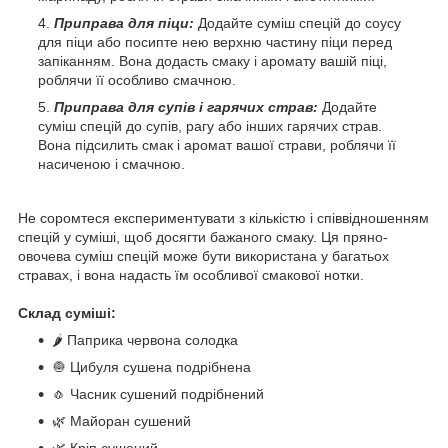
Приправа для піци:
Додайте суміш спецій до соусу
для піци або посипте нею верхню частину піци перед
запіканням. Вона додасть смаку і аромату вашій піці,
роблячи її особливо смачною.
Приправа для супів і гарячих страв:
Додайте
суміш спецій до супів, рагу або інших гарячих страв.
Вона підсилить смак і аромат вашої страви, роблячи її
насиченою і смачною.
Не соромтеся експериментувати з кількістю і співвідношенням
спецій у суміші, щоб досягти бажаного смаку. Ця пряно-
овочева суміш спецій може бути використана у багатьох
стравах, і вона надасть їм особливої смакової нотки.
Склад суміші:
🌶️ Паприка червона солодка
🧅 Цибуля сушена подрібнена
🧄 Часник сушений подрібнений
🌿 Майоран сушений
🌿 Кріп сушений