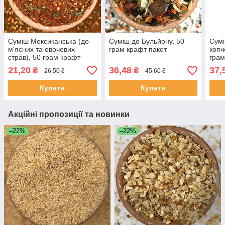
Суміш Мексиканська (до
Суміш до Бульйону, 50
Сумі
м'ясних та овочевих
грам крафт пакет
копч
страв), 50 грам крафт
грам
пакет
21,20
36,48
37,
₴
₴
26,50 ₴
45,60 ₴
Купити
Купити
Акційні пропозиції та новинки
–22%
–22%