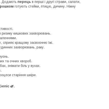
в. Додають
перець
в перші і другі страви, салати,
орошком
готують стейки, птицю, дичину. Ніжну
тивості.
 ризику кишкових захворювань.
паленнями.
у, сприяє кращому засвоєнню їжі.
удинних захворювань, раку.
уєнь.
их та очних хвороб.
ах, знімати біль у вухах.
.
роцеси старіння шкіри.
enic 🌿.