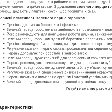
ряність ідеально поєднується з рибними стравами і морепродукті
акуски, овочеві та грибні страви. З додавання
зеленого перцю г
рянощі додають у паштети і соуси, щоб посилити їх смак.
Корисні властивості зеленого перцю горошком:
Пряність допомагає боротися з інфекціями.
Зелений перець горошком має знеболюючі і протизапальні влас
Його рекомендують для поліпшення роботи шлунка, і зниження
Зелений перець горошком здатний боротися з алергічними за
Пряність підвищує обмін речовин, виводить токсини з організм
Регулярне вживання перцю сприяє профілактиці від серцево-с
Перець допомагає при боротьбі із зайвою вагою.
Зелений перець дуже корисний для профілактики харчових отр
Перець рекомендують використовувати для профілактики зубн
Зелений перець горошком здатний знімати біль у м'язах і суглоб
Регулярне вживання спеції знижує ризики виникнення інфарктів
Перець позитивно впливає на організм і здатний уповільнити п
Зелений перець допомагає при порушенні сну, знімає втому.
Готуйте смачно разом з G
арактеристики