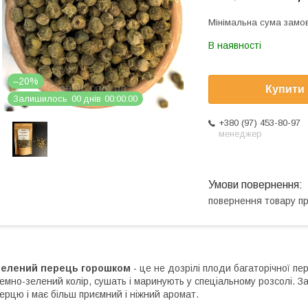
Мінімальна сума замов
В наявності
–20%
Купити
Залишилось
0
0
днів
0
0
0
0
0
0
+380 (97) 453-80-97
менеджер
повернення товару п
Зелений перець горошком
- це не дозрілі плоди багаторічної п
емно-зелений колір, сушать і маринують у спеціальному розсолі. За
ерцю і має більш приємний і ніжний аромат.