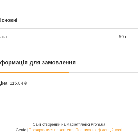
Основні
ага
50 г
нформація для замовлення
іна:
115,84 ₴
Сайт створений на маркетплейсі
Prom.ua
Genic |
Поскаржитися на контент
|
Політика конфіденційності