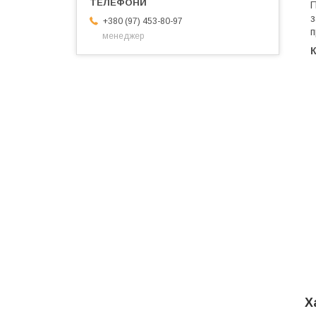
П
з
+380 (97) 453-80-97
п
менеджер
Х