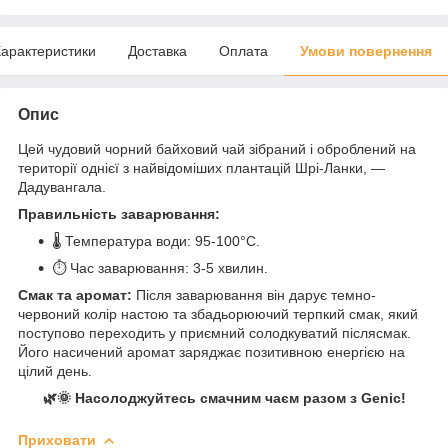
арактеристики
Доставка
Оплата
Умови повернення
Опис
Цей чудовий чорний байховий чай зібраний і оброблений на
території однієї з найвідоміших плантацій Шрі-Ланки, —
Дадувангала.
Правильність заварювання:
🌡️ Температура води: 95-100°C.
⏱️ Час заварювання: 3-5 хвилин.
Смак та аромат:
Після заварювання він дарує темно-
червоний колір настою та збадьорюючий терпкий смак, який
поступово переходить у приємний солодкуватий післясмак.
Його насичений аромат заряджає позитивною енергією на
цілий день.
🌿🌞 Насолоджуйтесь смачним чаєм разом з Genic!
Приховати