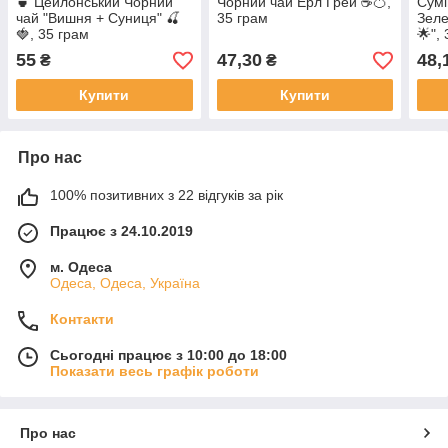
🍵 Цейлонський Чорний
Чорний чай Ерл Грей ☕️🍊,
Сумі
чай "Вишня + Суниця" 🍒
35 грам
Зеле
🍓, 35 грам
🌟",
55
47,30
48,
₴
₴
Купити
Купити
Про нас
100% позитивних з 22 відгуків за рік
Працює з 24.10.2019
м. Одеса
Одеса, Одеса, Україна
Контакти
Сьогодні працює з 10:00 до 18:00
Показати весь графік роботи
Про нас