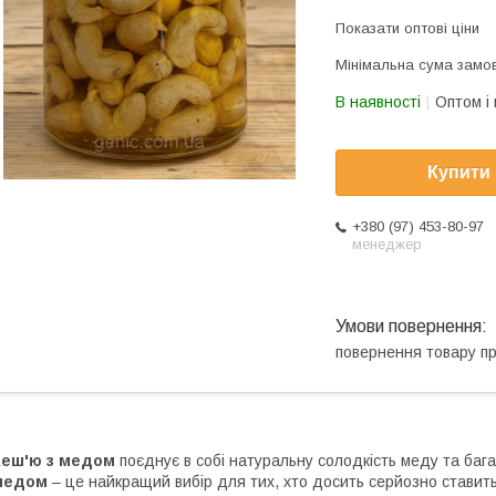
Показати оптові ціни
Мінімальна сума замов
В наявності
Оптом і 
Купити
+380 (97) 453-80-97
менеджер
повернення товару п
Кеш'ю з медом
поєднує в собі натуральну солодкість меду та бага
медом
– це найкращий вибір для тих, хто досить серйозно ставит