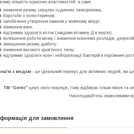
елику кількість корисних властивостей, а саме:
 зниження ризику серцево-судинних захворювань;
 боротьби з холестерином;
 запобігання утворення каменів у жовчному міхурі;
 зниження ваги;
 підтримки здоров'я кісток (завдяки вітаміну Д в кеш'ю);
 поліпшення роботи мозку і зниження психічних розладів, депресі
 зменшення ризику діабету;
 зниження високого кров'яного тиску;
 підтримки здоров'я ясен і нейтралізації бактерій в порожнині рот
Кеш'ю з медом
- це ідеальний перекус для активних людей, які ці
ТМ “Genic”
цінує своїх покупців, тому відбирає тільки якісні та с
Насолоджуйтесь смаколиками в
нформація для замовлення