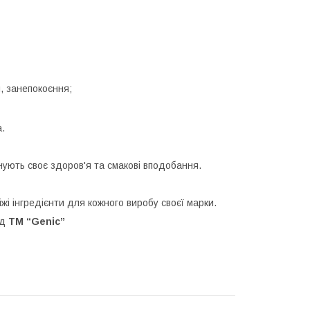
й, занепокоєння;
а.
нують своє здоров'я та смакові вподобання.
віжі інгредієнти для кожного виробу своєї марки.
ід
ТМ “Genic”