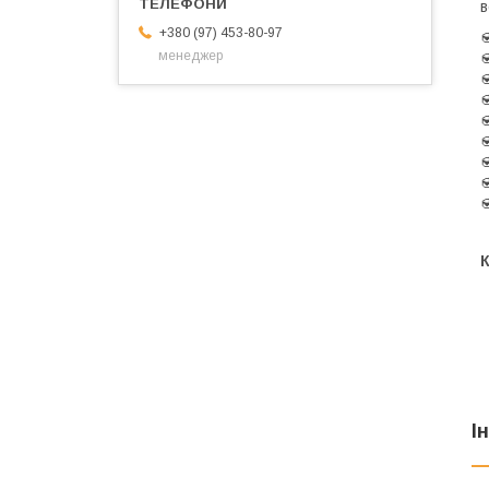
в
+380 (97) 453-80-97


менеджер







І