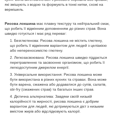
які змішують з водою та формують в тонкі нитки, схожі на
вермішель.
Рисова локшина
має плавну текстуру та нейтральний смак,
що робить її відмінним доповненням до різних страв. Вона
швидко готується і має ряд переваг:
Безглютенова: Рисова локшина не містить глютену,
що робить її відмінним варіантом для людей з целіакією
або непереносимістю глютену.
Легкозасвоювана: Рисова локшина швидко піддається
перетравленню та засвоєнню організмом, що робить її
легкодоступним джерелом енергії.
Універсальне використання: Рисова локшина може
бути використана в різних кухнях та стравах. Вона може
бути варена, смажена або додаватися до супів, салатів,
stir-fry (смажених страв) та багатьох інших страв.
Дієтична альтернатива: Завдяки своїй низькій
калорійності та жирності, рисова локшина є добрим
варіантом для людей, які дотримуються дієт з низьким
вмістом жирів або відслідковують калорії.