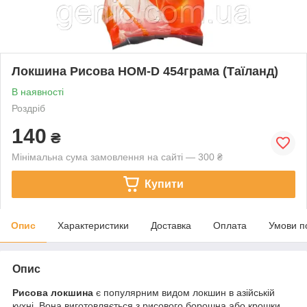
Локшина Рисова HOM-D 454грама (Таїланд)
В наявності
Роздріб
140
₴
Мінімальна сума замовлення на сайті — 300 ₴
Купити
Опис
Характеристики
Доставка
Оплата
Умови п
Опис
Рисова локшина
є популярним видом локшин в азійській
кухні. Вона виготовляється з рисового борошна або крошки,