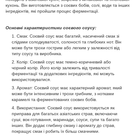
кухонь. Він виготовляється з соєвих бобів, солі, води та інших
інгредієнтів, які пройшли процес ферментації.
Основні характеристики соєвого соусу:
Смак: Соєвий соус має багатий, насичений смак зі
слідами солодкуватості, солоності та глибоких нот. Він
може бути трохи гострим або легким у залежності від
типу соусу та виробника.
Колір: Соєвий соус має темно-коричневий або
чорний колір. Його колір залежить від тривалості
ферментації та додаткових інгредієнтів, які можуть
використовуватися.
Аромат: Соєвий соус має характерний аромат, який
може бути інтенсивним і трохи грибним, з нотками
карамелі та ферментованих соєвих бобів.
Використання: Соєвий соус використовується як
приправа для багатьох азіатських страв, включаючи
суші, вок-готування, маринади, соуси, супи та багато
інших. Він додає глибину смаку і аромату до страв,
покращує смак і робить їх більш смачними.