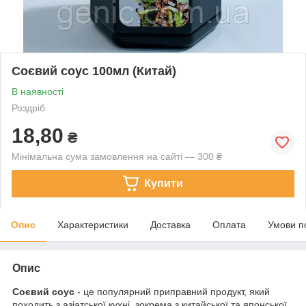
Соєвий соус 100мл (Китай)
В наявності
Роздріб
18,80
₴
Мінімальна сума замовлення на сайті — 300 ₴
Купити
Опис
Характеристики
Доставка
Оплата
Умови п
Опис
Соєвий соус
- це популярний приправний продукт, який
походить з азіатської кухні, зокрема з китайської та японської