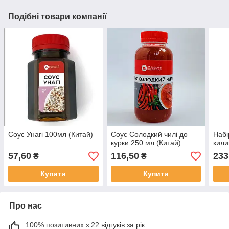
Подібні товари компанії
Соус Унагі 100мл (Китай)
Соус Солодкий чилі до
Набі
курки 250 мл (Китай)
кил
57,60
116,50
233
₴
₴
Купити
Купити
Про нас
100% позитивних з 22 відгуків за рік