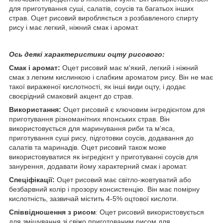
для приготування суші, салатів, соусів та багатьох інших
страв. Оцет рисовий виробляється з розбавленого спирту
рису і має легкий, ніжний смак і аромат.
Ось деякі характеристики оцту рисового:
Смак і аромат:
Оцет рисовий має м'який, легкий і ніжний
смак з легким кислинкою і слабким ароматом рису. Він не має
такої вираженої кислотності, як інші види оцту, і додає
своєрідний смаковий акцент до страв.
Використання:
Оцет рисовий є ключовим інгредієнтом для
приготування різноманітних японських страв. Він
використовується для маринування риби та м'яса,
приготування суші рису, підготовки соусів, додавання до
салатів та маринадів. Оцет рисовий також може
використовуватися як інгредієнт у приготуванні соусів для
занурення, додавати йому характерний смак і аромат.
Спеціфікації:
Оцет рисовий має світло-жовтуватий або
безбарвний колір і прозору консистенцію. Він має помірну
кислотність, зазвичай містить 4-5% оцтової кислоти.
Співвідношення з рисом
: Оцет рисовий використовується
для змішування зі свіжо приготованим рисом для