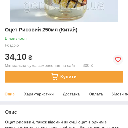
Оцет Рисовий 250мл (Китай)
В наявності
Роздріб
34,10
₴
Мінімальна сума замовлення на сайті — 300 ₴
Купити
Опис
Характеристики
Доставка
Оплата
Умови п
Опис
Оцет рисовий
, також відомий як суші оцет, є одним з
ключових інгредієнтів в японській кухні. Він використовується