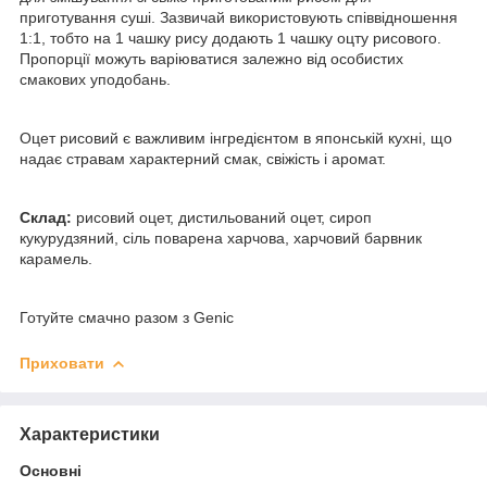
приготування суші. Зазвичай використовують співвідношення
1:1, тобто на 1 чашку рису додають 1 чашку оцту рисового.
Пропорції можуть варіюватися залежно від особистих
смакових уподобань.
Оцет рисовий є важливим інгредієнтом в японській кухні, що
надає стравам характерний смак, свіжість і аромат.
Склад:
рисовий оцет, дистильований оцет, сироп
кукурудзяний, сіль поварена харчова, харчовий барвник
карамель.
Готуйте смачно разом з Genic
Приховати
Характеристики
Основні