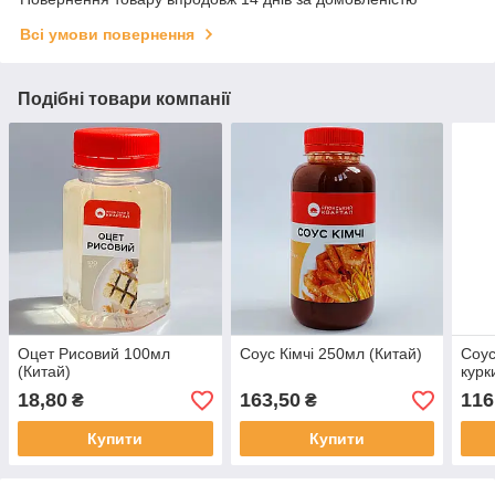
Всі умови повернення
Подібні товари компанії
Оцет Рисовий 100мл
Соус Кімчі 250мл (Китай)
Соус
(Китай)
курк
18,80
163,50
116
₴
₴
Купити
Купити