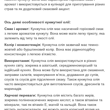
аромат і використовується в кулінарії для приготування різних
страв та як додатковий смаковий акцент.
Ось деякі особливості кунжутної олії:
Смак і аромат:
Кунжутна олія має насичений горіховий смак
з легким ароматом кунжуту. Вона може мати легку гіркоту, яка
залежить від типу та якості олії.
Колір і консистенція:
Кунжутна олія зазвичай має темно-
жовтий або бурштиновий колір. Вона має рідиноподібну
консистенцію з легкою в'язкістю.
Використання:
Кунжутна олія використовується в різних
кухнях світу, зокрема в азіатській, середземноморській та
індійській кухнях. Вона може бути використана для смаження,
заправки салатів, маринування м'яса, додавання до супів,
соусів та соусів для підсилення смаку. Також кунжутна олія
часто використовується для виготовлення соусів, дресингів та
маринадів.
Харчові переваги:
Кунжутна олія містить багато жирів,
зокрема поліненасичених жирних кислот, а також вітаміни та
мінерали, такі як вітамін Е, магній та кальцій. Вона також
містить антиоксиданти, які можуть мати корисний вплив на