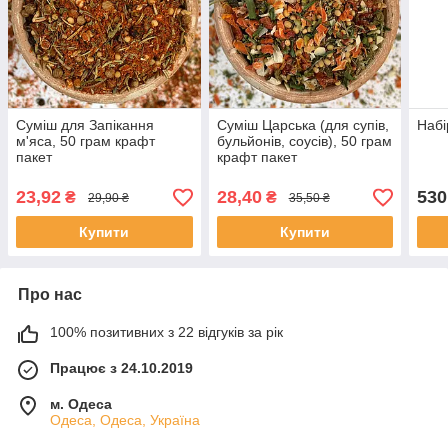
Суміш для Запікання
Суміш Царська (для супів,
Набі
м'яса, 50 грам крафт
бульйонів, соусів), 50 грам
пакет
крафт пакет
23,92
28,40
530
₴
₴
29,90 ₴
35,50 ₴
Купити
Купити
Про нас
100% позитивних з 22 відгуків за рік
Працює з 24.10.2019
м. Одеса
Одеса, Одеса, Україна