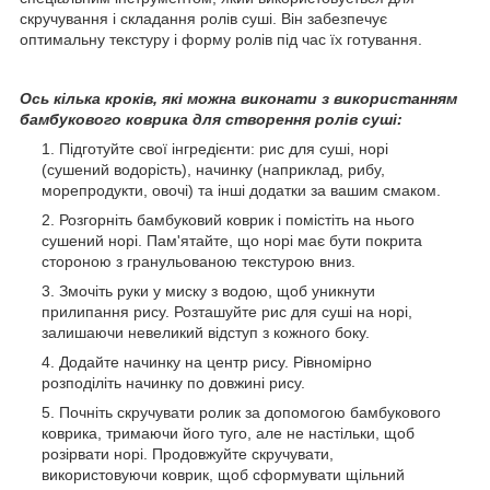
скручування і складання ролів суші. Він забезпечує
оптимальну текстуру і форму ролів під час їх готування.
Ось кілька кроків, які можна виконати з використанням
бамбукового коврика для створення ролів суші:
Підготуйте свої інгредієнти: рис для суші, норі
(сушений водорість), начинку (наприклад, рибу,
морепродукти, овочі) та інші додатки за вашим смаком.
Розгорніть бамбуковий коврик і помістіть на нього
сушений норі. Пам'ятайте, що норі має бути покрита
стороною з гранульованою текстурою вниз.
Змочіть руки у миску з водою, щоб уникнути
прилипання рису. Розташуйте рис для суші на норі,
залишаючи невеликий відступ з кожного боку.
Додайте начинку на центр рису. Рівномірно
розподіліть начинку по довжині рису.
Почніть скручувати ролик за допомогою бамбукового
коврика, тримаючи його туго, але не настільки, щоб
розірвати норі. Продовжуйте скручувати,
використовуючи коврик, щоб сформувати щільний