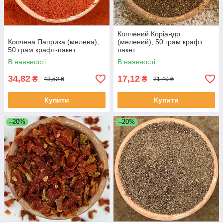
Копчений Коріандр
Копчена Паприка (мелена),
(мелений), 50 грам крафт
50 грам крафт-пакет
пакет
В наявності
В наявності
34,82
17,12
₴
₴
43,52 ₴
21,40 ₴
Купити
Купити
–20%
–20%