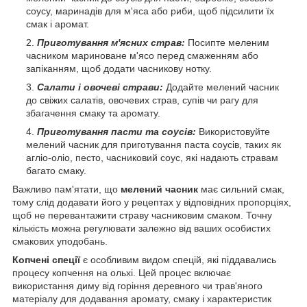
соусу, маринадів для м'яса або риби, щоб підсилити їх
смак і аромат.
Приготування м'ясних страв:
Посипте меленим
часником мариноване м'ясо перед смаженням або
запіканням, щоб додати часникову нотку.
Салати і овочеві страви:
Додайте мелений часник
до свіжих салатів, овочевих страв, супів чи рагу для
збагачення смаку та аромату.
Приготування пасти та соусів:
Використовуйте
мелений часник для приготування паста соусів, таких як
агліо-оліо, песто, часниковий соус, які надають стравам
багато смаку.
Важливо пам'ятати, що
мелений часник
має сильний смак,
тому слід додавати його у рецептах у відповідних пропорціях,
щоб не перевантажити страву часниковим смаком. Точну
кількість можна регулювати залежно від ваших особистих
смакових уподобань.
Копчені спеції
є особливим видом спецій, які піддавались
процесу копчення на ольхі. Цей процес включає
використання диму від горіння деревного чи трав'яного
матеріалу для додавання аромату, смаку і характеристик