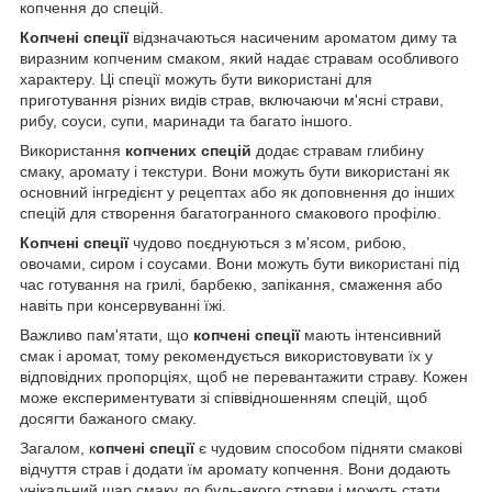
копчення до спецій.
Копчені спеції
відзначаються насиченим ароматом диму та
виразним копченим смаком, який надає стравам особливого
характеру. Ці спеції можуть бути використані для
приготування різних видів страв, включаючи м'ясні страви,
рибу, соуси, супи, маринади та багато іншого.
Використання
копчених спецій
додає стравам глибину
смаку, аромату і текстури. Вони можуть бути використані як
основний інгредієнт у рецептах або як доповнення до інших
спецій для створення багатогранного смакового профілю.
Копчені спеції
чудово поєднуються з м'ясом, рибою,
овочами, сиром і соусами. Вони можуть бути використані під
час готування на грилі, барбекю, запікання, смаження або
навіть при консервуванні їжі.
Важливо пам'ятати, що
копчені спеції
мають інтенсивний
смак і аромат, тому рекомендується використовувати їх у
відповідних пропорціях, щоб не перевантажити страву. Кожен
може експериментувати зі співвідношенням спецій, щоб
досягти бажаного смаку.
Загалом, к
опчені спеції
є чудовим способом підняти смакові
відчуття страв і додати їм аромату копчення. Вони додають
унікальний шар смаку до будь-якого страви і можуть стати