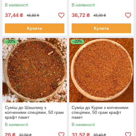
В наявності
В наявності
37,44
36,72
₴
₴
46,80 ₴
45,90 ₴
Купити
Купити
–20%
–20%
Суміш до Шашлику з
Суміш до Курки з копченими
копченими спеціями, 50 грам
спеціями, 50 грам крафт
крафт пакет
пакет
В наявності
В наявності
26
31,52
₴
₴
32,50 ₴
39,40 ₴