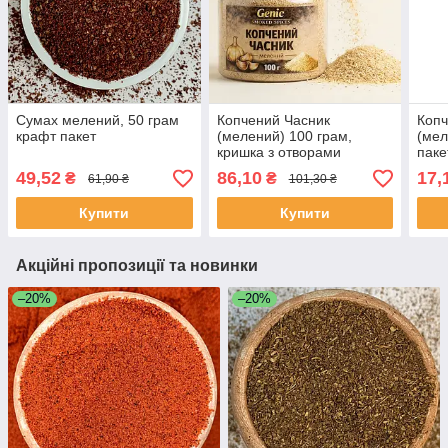
Сумах мелений, 50 грам
Копчений Часник
Копч
крафт пакет
(мелений) 100 грам,
(мел
кришка з отворами
паке
49,52
86,10
17,
₴
₴
61,90 ₴
101,30 ₴
Купити
Купити
Акційні пропозиції та новинки
–20%
–20%