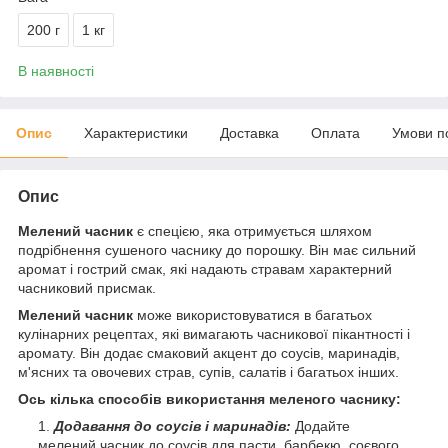
200 г
1 кг
В наявності
Опис
Характеристики
Доставка
Оплата
Умови п
Опис
Мелений часник
є спецією, яка отримується шляхом
подрібнення сушеного часнику до порошку. Він має сильний
аромат і гострий смак, які надають стравам характерний
часниковий присмак.
Мелений часник
може використовуватися в багатьох
кулінарних рецептах, які вимагають часникової пікантності і
аромату. Він додає смаковий акцент до соусів, маринадів,
м'ясних та овочевих страв, супів, салатів і багатьох інших.
Ось кілька способів використання меленого часнику:
Додавання до соусів і маринадів:
Додайте
мелений часник до соусів для пасти, барбекю, соєвого