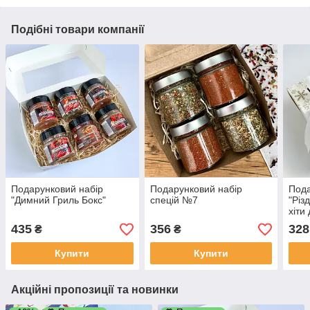
Подібні товари компанії
Подарунковий набір
Подарунковий набір
Пода
"Димний Гриль Бокс"
спецій №7
"Різ
хіти
435
356
328
₴
₴
Купити
Купити
Акційні пропозиції та новинки