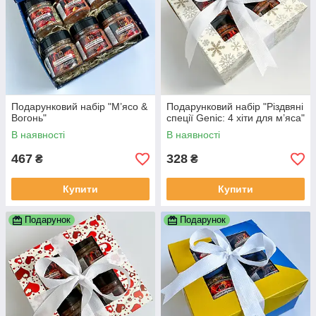
Подарунковий набір "М’ясо &
Подарунковий набір "Різдвяні
Вогонь"
спеції Genic: 4 хіти для м’яса"
В наявності
В наявності
467
328
₴
₴
Купити
Купити
Подарунок
Подарунок