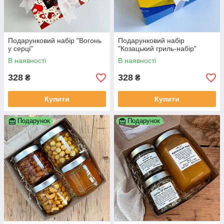
Подарунковий набір "Вогонь
Подарунковий набір
у серці"
"Козацький гриль-набір"
В наявності
В наявності
328
328
₴
₴
Купити
Купити
Подарунок
Подарунок