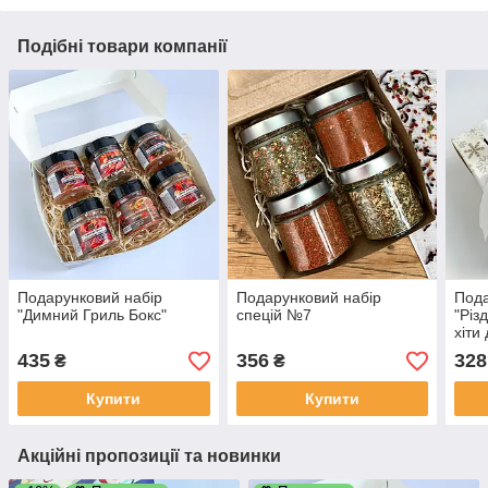
Подібні товари компанії
Подарунковий набір
Подарунковий набір
Пода
"Димний Гриль Бокс"
спецій №7
"Різ
хіти
435
356
328
₴
₴
Купити
Купити
Акційні пропозиції та новинки