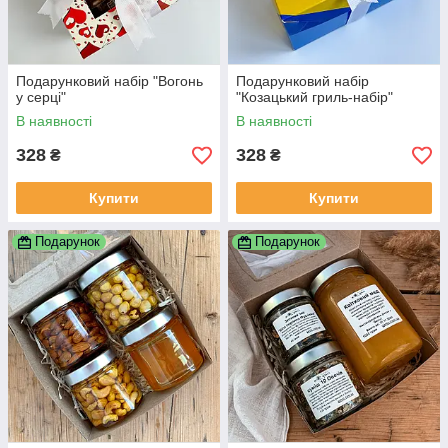
Подарунковий набір "Вогонь
Подарунковий набір
у серці"
"Козацький гриль-набір"
В наявності
В наявності
328
328
₴
₴
Купити
Купити
Подарунок
Подарунок