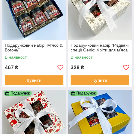
Подарунковий набір "М’ясо &
Подарунковий набір "Різдвяні
Вогонь"
спеції Genic: 4 хіти для м’яса"
В наявності
В наявності
467
328
₴
₴
Купити
Купити
Подарунок
Подарунок