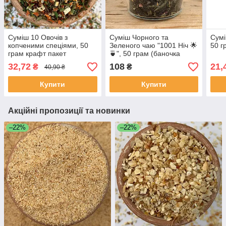
Суміш 10 Овочів з
Суміш Чорного та
Сумі
копченими спеціями, 50
Зеленого чаю "1001 Ніч 🌟
50 г
грам крафт пакет
🍵", 50 грам (баночка
200мл)
32,72
108
21,
₴
₴
40,90 ₴
Купити
Купити
Акційні пропозиції та новинки
–22%
–22%