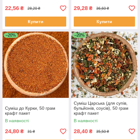
22,56
29,28
₴
₴
28,20 ₴
36,60 ₴
Купити
Купити
–20%
–20%
Суміш Царська (для супів,
Суміш до Курки, 50 грам
бульйонів, соусів), 50 грам
крафт пакет
крафт пакет
В наявності
В наявності
24,80
28,40
₴
₴
31 ₴
35,50 ₴