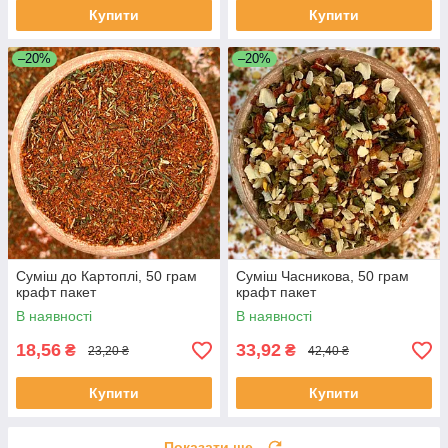
Купити
Купити
–20%
–20%
Суміш до Картоплі, 50 грам
Суміш Часникова, 50 грам
крафт пакет
крафт пакет
В наявності
В наявності
18,56
33,92
₴
₴
23,20 ₴
42,40 ₴
Купити
Купити
Показати ще