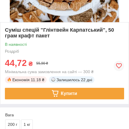
Суміш спецій "Глінтвейн Карпатський", 50
грам крафт пакет
В наявності
Роздріб
44,72
₴
55,90 ₴
Мінімальна сума замовлення на сайті — 300 ₴
Економія
11.18 ₴
Залишилось
22 дні
Купити
Вага
200 г
1 кг