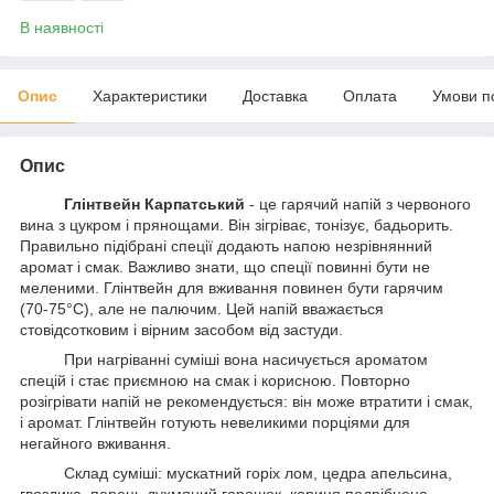
В наявності
Опис
Характеристики
Доставка
Оплата
Умови п
Опис
Глінтвейн Карпатський
- це гарячий напій з червоного
вина з цукром і прянощами. Він зігріває, тонізує, бадьорить.
Правильно підібрані спеції додають напою незрівнянний
аромат і смак. Важливо знати, що спеції повинні бути не
меленими. Глінтвейн для вживання повинен бути гарячим
(70-75°С), але не палючим. Цей напій вважається
стовідсотковим і вірним засобом від застуди.
При нагріванні суміші вона насичується ароматом
спецій і стає приємною на смак і корисною. Повторно
розігрівати напій не рекомендується: він може втратити і смак,
і аромат. Глінтвейн готують невеликими порціями для
негайного вживання.
Склад суміші: мускатний горіх лом, цедра апельсина,
гвоздика, перець духмяний горошок, кориця подрібнена