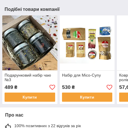
Подібні товари компанії
Подарунковий набір чаю
Набір для Місо-Супу
Ковр
№3
ролі
489
530
57,
₴
₴
Купити
Купити
Про нас
100% позитивних з 22 відгуків за рік