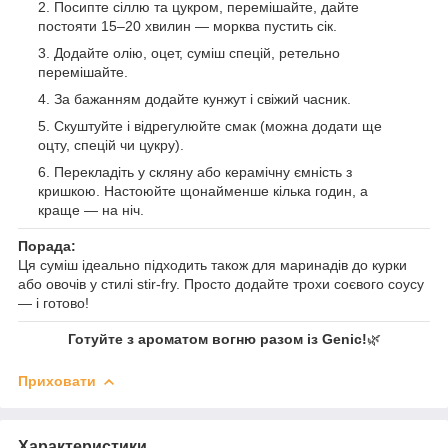
Посипте сіллю та цукром, перемішайте, дайте
постояти 15–20 хвилин — морква пустить сік.
Додайте олію, оцет, суміш спецій, ретельно
перемішайте.
За бажанням додайте кунжут і свіжий часник.
Скуштуйте і відрегулюйте смак (можна додати ще
оцту, спецій чи цукру).
Перекладіть у скляну або керамічну ємність з
кришкою. Настоюйте щонайменше кілька годин, а
краще — на ніч.
Порада:
Ця суміш ідеально підходить також для маринадів до курки
або овочів у стилі stir-fry. Просто додайте трохи соєвого соусу
— і готово!
Готуйте з ароматом вогню разом із Genic!
🌿
Приховати
Характеристики