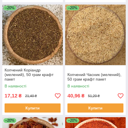
–20%
–20%
Копчений Коріандр
(мелений), 50 грам крафт
Копчений Часник (мелений),
пакет
50 грам крафт пакет
В наявності
В наявності
17,12
40,96
₴
₴
21,40 ₴
51,20 ₴
Купити
Купити
–20%
–20%