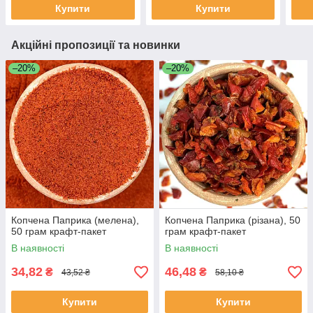
Купити
Купити
Акційні пропозиції та новинки
–20%
–20%
Копчена Паприка (мелена),
Копчена Паприка (різана), 50
50 грам крафт-пакет
грам крафт-пакет
В наявності
В наявності
34,82
46,48
₴
₴
43,52 ₴
58,10 ₴
Купити
Купити