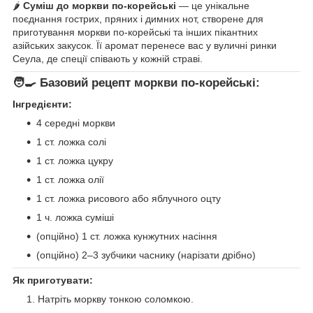
🌶️
Суміш до моркви по-корейські
— це унікальне
поєднання гострих, пряних і димних нот, створене для
приготування моркви по-корейські та інших пікантних
азійських закусок. Її аромат перенесе вас у вуличні ринки
Сеула, де спеції співають у кожній страві.
🧑‍🍳
Базовий рецепт моркви по-корейські:
Інгредієнти:
4 середні моркви
1 ст. ложка солі
1 ст. ложка цукру
1 ст. ложка олії
1 ст. ложка рисового або яблучного оцту
1 ч. ложка суміші
(опційно) 1 ст. ложка кунжутних насіння
(опційно) 2–3 зубчики часнику (нарізати дрібно)
Як приготувати:
Натріть моркву тонкою соломкою.