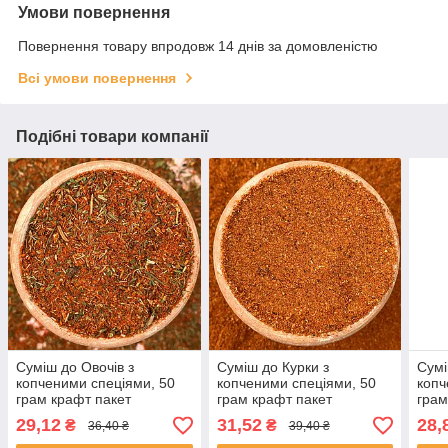
Умови повернення
Повернення товару впродовж 14 днів за домовленістю
Всі умови повернення
Подібні товари компанії
Суміш до Овочів з
Суміш до Курки з
Сумі
копченими спеціями, 50
копченими спеціями, 50
копч
грам крафт пакет
грам крафт пакет
грам
29,12
31,52
28,
₴
₴
36,40 ₴
39,40 ₴