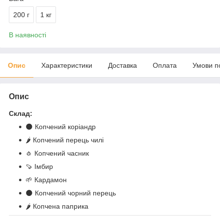
200 г
1 кг
В наявності
Опис
Характеристики
Доставка
Оплата
Умови п
Опис
Склад:
🌑 Копчений коріандр
🌶️ Копчений перець чилі
🧄 Копчений часник
🍠 Імбир
🌱 Кардамон
🌑 Копчений чорний перець
🌶️ Копчена паприка