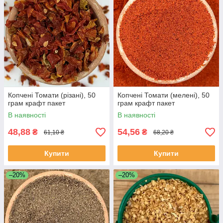
Копчені Томати (різані), 50
Копчені Томати (мелені), 50
грам крафт пакет
грам крафт пакет
В наявності
В наявності
48,88
54,56
₴
₴
61,10 ₴
68,20 ₴
Купити
Купити
–20%
–20%