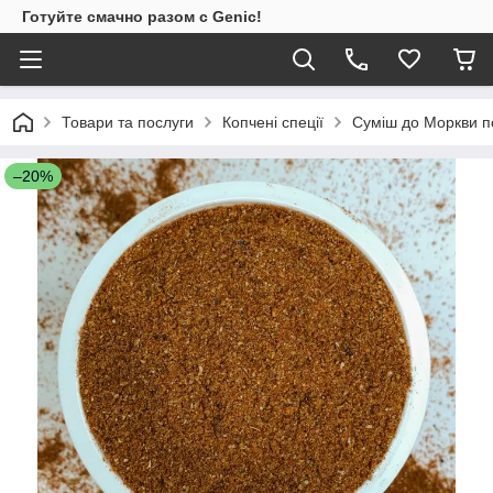
Готуйте смачно разом с Genic!
Товари та послуги
Копчені спеції
Суміш до Моркви по
–20%