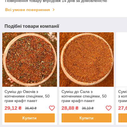
Повернення товару впродовж 14 днів за домовленістю
Всі умови повернення
Подібні товари компанії
Суміш до Овочів з
Суміш до Сала з
Сумі
копченими спеціями, 50
копченими спеціями, 50
з ко
грам крафт пакет
грам крафт-пакет
грам
29,12
28,88
27,
₴
₴
36,40 ₴
36,10 ₴
Купити
Купити