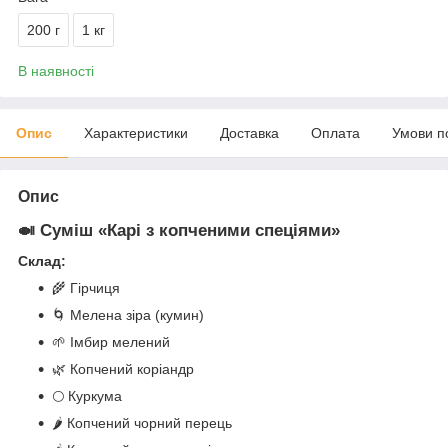
200 г
1 кг
В наявності
Опис
Характеристики
Доставка
Оплата
Умови п
Опис
🍛
Суміш «Карі з копченими спеціями»
Склад:
🌾 Гірчиця
🌀 Мелена зіра (кумин)
🌱 Імбир мелений
🌿 Копчений коріандр
🌕 Куркума
🌶️ Копчений чорний перець