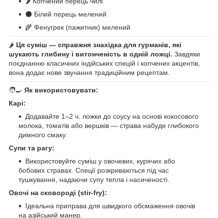
🌶️ Копчений перець чилі
⚫ Білий перець мелений
🌾 Фенугрек (пажитник) мелений
🌶️
Ця суміш — справжня знахідка для гурманів, які
шукають глибину і витонченість в одній ложці.
Завдяки
поєднанню класичних індійських спецій і копчених акцентів,
вона додає нове звучання традиційним рецептам.
🧑‍🍳
Як використовувати:
Карі:
Додавайте 1–2 ч. ложки до соусу на основі кокосового
молока, томатів або вершків — страва набуде глибокого
димного смаку.
Супи та рагу:
Використовуйте суміш у овочевих, курячих або
бобових стравах. Спеції розкриваються під час
тушкування, надаючи супу тепла і насиченості.
Овочі на сковороді (stir-fry):
Ідеальна приправа для швидкого обсмаження овочів
на азійський манер.