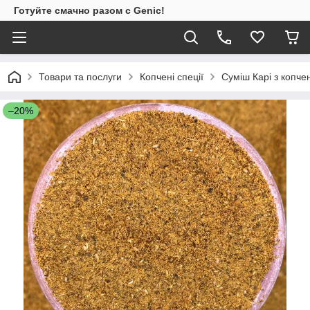
Готуйте смачно разом с Genic!
Товари та послуги
Копчені спеції
Суміш Карі з копче
–20%