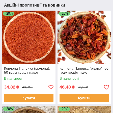
Акційні пропозиції та новинки
–20%
–20%
Копчена Паприка (мелена),
Копчена Паприка (різана), 50
50 грам крафт-пакет
грам крафт-пакет
В наявності
В наявності
34,82
46,48
₴
₴
43,52 ₴
58,10 ₴
Купити
Купити
–20%
–20%