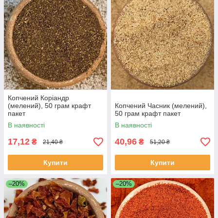
Копчений Коріандр
(мелений), 50 грам крафт
Копчений Часник (мелений),
пакет
50 грам крафт пакет
В наявності
В наявності
17,12
40,96
₴
₴
21,40 ₴
51,20 ₴
Купити
Купити
–20%
–20%