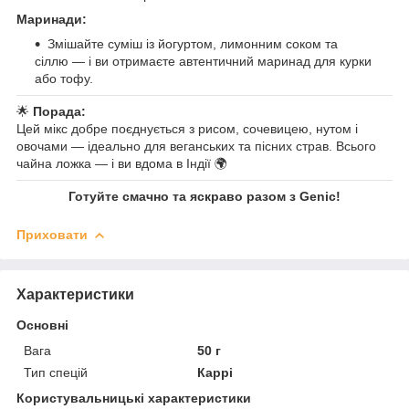
Маринади:
Змішайте суміш із йогуртом, лимонним соком та
сіллю — і ви отримаєте автентичний маринад для курки
або тофу.
🌟
Порада:
Цей мікс добре поєднується з рисом, сочевицею, нутом і
овочами — ідеально для веганських та пісних страв. Всього
чайна ложка — і ви вдома в Індії 🌍
Готуйте смачно та яскраво разом з Genic!
Приховати
Характеристики
Основні
Вага
50 г
Тип спецій
Каррі
Користувальницькі характеристики