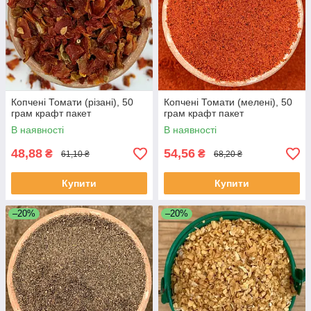
Копчені Томати (різані), 50
Копчені Томати (мелені), 50
грам крафт пакет
грам крафт пакет
В наявності
В наявності
48,88
54,56
₴
₴
61,10 ₴
68,20 ₴
Купити
Купити
–20%
–20%