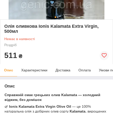
Олія оливкова Ionis Kalamata Extra Virgin,
500мл
Немає в наявності
Роздріб
511
₴
Опис
Характеристики
Доставка
Оплата
Умови п
Опис
Справжній смак грецьких олив Kalamata — холодний
віджим, без домішок
🌿
Ionis Kalamata Extra Virgin Olive Oil
— це 100%
натуральна олія з добірних олив сорту
Kalamata
, вирощених