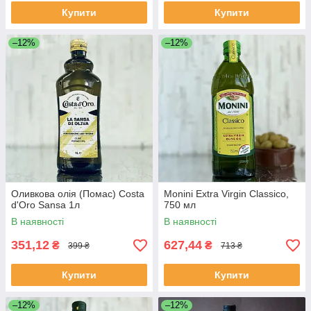
Купити
Купити
–12%
–12%
Оливкова олія (Помас) Costa
Monini Extra Virgin Classico,
d'Oro Sansa 1л
750 мл
В наявності
В наявності
351,12
627,44
₴
₴
399 ₴
713 ₴
Купити
Купити
–12%
–12%