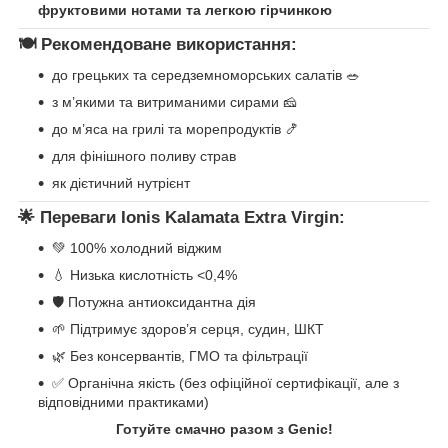
фруктовими нотами та легкою гірчинкою
🍽️
Рекомендоване використання:
до грецьких та середземноморських салатів 🥗
з м’якими та витриманими сирами 🧀
до м’яса на грилі та морепродуктів 🍤
для фінішного поливу страв
як дієтичний нутрієнт
🌟
Переваги Ionis Kalamata Extra Virgin:
💚 100% холодний віджим
💧 Низька кислотність <0,4%
🛡️ Потужна антиоксидантна дія
🌱 Підтримує здоров’я серця, судин, ШКТ
🌿 Без консервантів, ГМО та фільтрації
✅ Органічна якість (без офіційної сертифікації, але з
відповідними практиками)
Готуйте смачно разом з Genic!