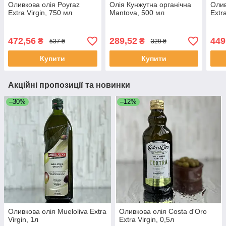
Оливкова олія Poyraz
Олія Кунжутна органічна
Олив
Extra Virgin, 750 мл
Mantova, 500 мл
Extr
472,56
289,52
449
₴
₴
537 ₴
329 ₴
Купити
Купити
Акційні пропозиції та новинки
–30%
–12%
Оливкова олія Mueloliva Extra
Оливкова олія Costa d'Oro
Virgin, 1л
Extra Virgin, 0,5л