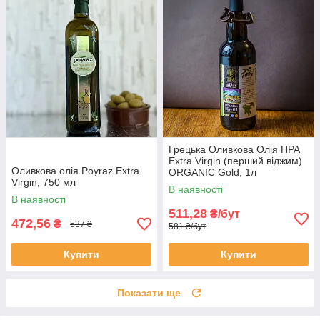
Грецька Оливкова Олія HPA
Extra Virgin (перший віджим)
Оливкова олія Poyraz Extra
ORGANIC Gold, 1л
Virgin, 750 мл
В наявності
В наявності
511,28
₴/бут
472,56
₴
537 ₴
581 ₴/бут
Купити
Купити
Показати ще