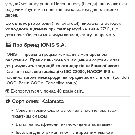
у однойменному регіоні Пелопоннесу (Греція), що славиться
родючим ґрунтом і сприятливим кліматом для оливкових
дерев.
Це
односортова олія
(monovarietal), вироблена методом
холодного віджиму
при температурі не вище 27°C, що
дозволяє зберегти максимум користі, смаку та аромату.
🏭
Про бренд IONIS S.A.
IONIS — провідна грецька компанія з міжнародною
репутацією. Працює виключно з місцевими сортами олив,
дотримуючись
традицій та стандартів найвищої якості
.
Компанія має
сертифікацію ISO 22000, HACCP, IFS
та
постійно виграє
міжнародні нагороди за якість олії
(London
IOOC, Berlin GOOA, Terraolivo тощо).
🌍 Експортується у понад 40 країн світу.
🍇
Сорт олив: Kalamata
Соковиті темно-фіолетові оливи з насиченим, трохи
пікантним смаком
Багаті на поліфеноли, антиоксиданти та вітаміни
Ідеальні для отримання олії з
виразним смаком,