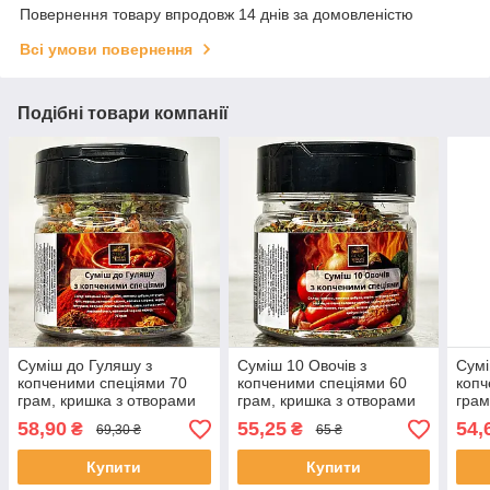
Повернення товару впродовж 14 днів за домовленістю
Всі умови повернення
Подібні товари компанії
Суміш до Гуляшу з
Суміш 10 Овочів з
Сумі
копченими спеціями 70
копченими спеціями 60
копч
грам, кришка з отворами
грам, кришка з отворами
грам
58,90
55,25
54,
₴
₴
69,30 ₴
65 ₴
Купити
Купити