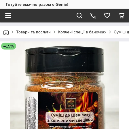
Готуйте смачно разом с Genic!
Товари та послуги
Копчені спеції в баночках
Суміш д
–15%