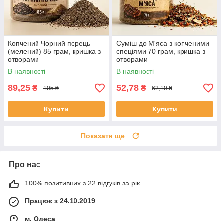
Копчений Чорний перець
Суміш до М'яса з копченими
(мелений) 85 грам, кришка з
спеціями 70 грам, кришка з
отворами
отворами
В наявності
В наявності
89,25
52,78
₴
₴
105 ₴
62,10 ₴
Купити
Купити
Показати ще
Про нас
100% позитивних з 22 відгуків за рік
Працює з 24.10.2019
м. Одеса