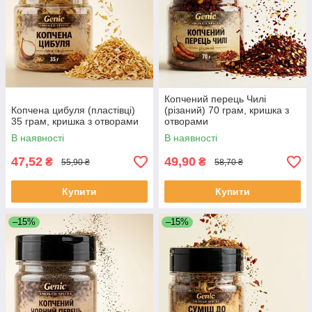
Копчений перець Чилі
Копчена цибуля (пластівці)
(різаний) 70 грам, кришка з
35 грам, кришка з отворами
отворами
В наявності
В наявності
47,52
49,90
₴
₴
55,90 ₴
58,70 ₴
Купити
Купити
–15%
–15%