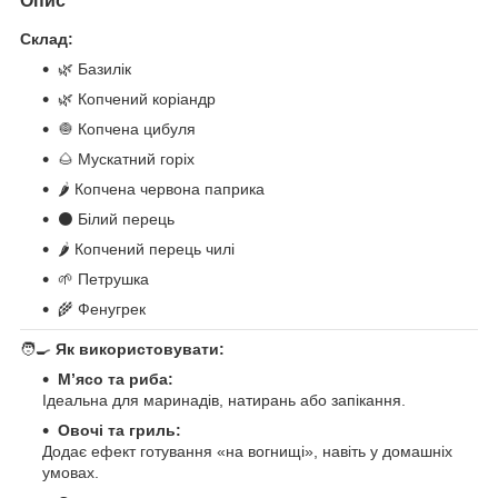
Опис
Склад:
🌿 Базилік
🌿 Копчений коріандр
🧅 Копчена цибуля
🌰 Мускатний горіх
🌶️ Копчена червона паприка
⚫ Білий перець
🌶️ Копчений перець чилі
🌱 Петрушка
🌾 Фенугрек
🧑‍🍳
Як використовувати:
М’ясо та риба:
Ідеальна для маринадів, натирань або запікання.
Овочі та гриль:
Додає ефект готування «на вогнищі», навіть у домашніх
умовах.