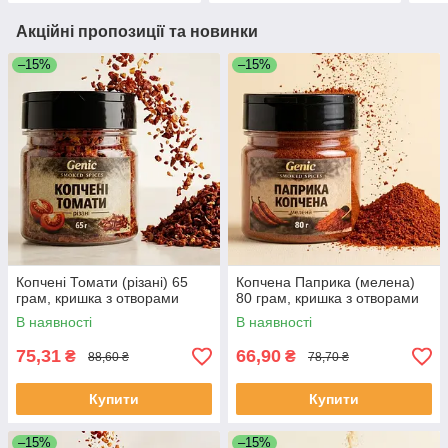
Акційні пропозиції та новинки
–15%
–15%
Копчені Томати (різані) 65
Копчена Паприка (мелена)
грам, кришка з отворами
80 грам, кришка з отворами
В наявності
В наявності
75,31
66,90
₴
₴
88,60 ₴
78,70 ₴
Купити
Купити
–15%
–15%