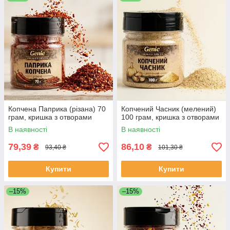
Копчена Паприка (різана) 70
Копчений Часник (мелений)
грам, кришка з отворами
100 грам, кришка з отворами
В наявності
В наявності
79,39
86,10
₴
₴
93,40 ₴
101,30 ₴
Купити
Купити
–15%
–15%