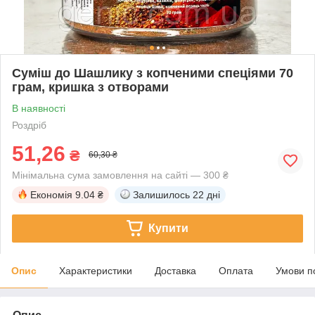
Суміш до Шашлику з копченими спеціями 70
грам, кришка з отворами
В наявності
Роздріб
51,26
₴
60,30 ₴
Мінімальна сума замовлення на сайті — 300 ₴
Економія
9.04 ₴
Залишилось
22 дні
Купити
Опис
Характеристики
Доставка
Оплата
Умови п