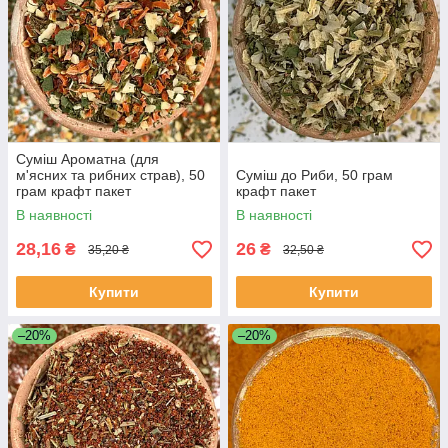
Суміш Ароматна (для
м'ясних та рибних страв), 50
Суміш до Риби, 50 грам
грам крафт пакет
крафт пакет
В наявності
В наявності
28,16
26
₴
₴
35,20 ₴
32,50 ₴
Купити
Купити
–20%
–20%