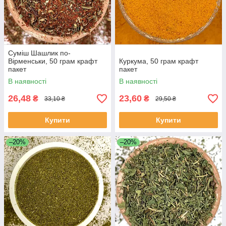
Суміш Шашлик по-
Вірменськи, 50 грам крафт
Куркума, 50 грам крафт
пакет
пакет
В наявності
В наявності
26,48
23,60
₴
₴
33,10 ₴
29,50 ₴
Купити
Купити
–20%
–20%