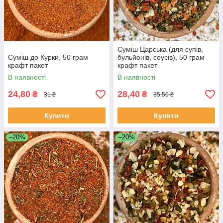
Суміш Царська (для супів,
Суміш до Курки, 50 грам
бульйонів, соусів), 50 грам
крафт пакет
крафт пакет
В наявності
В наявності
24,80
28,40
₴
₴
31 ₴
35,50 ₴
Купити
Купити
–20%
–20%