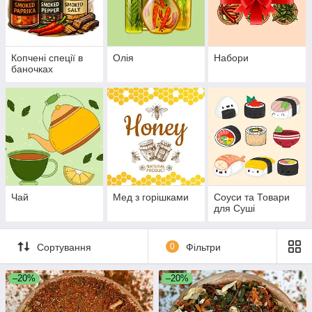
Копчені спеції в
Олія
Набори
баночках
Чай
Мед з горішками
Соуси та Товари
для Суші
Сортування
0
Фільтри
–20%
–20%