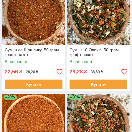
Суміш до Шашлику, 50 грам
Суміш 10 Овочів, 50 грам
крафт пакет
крафт пакет
В наявності
В наявності
22,56
29,28
₴
₴
28,20 ₴
36,60 ₴
Купити
Купити
–20%
–20%