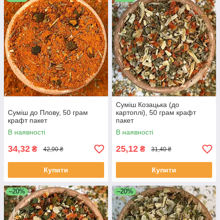
Суміш Козацька (до
Суміш до Плову, 50 грам
картоплі), 50 грам крафт
крафт пакет
пакет
В наявності
В наявності
34,32
25,12
₴
₴
42,90 ₴
31,40 ₴
Купити
Купити
–20%
–20%