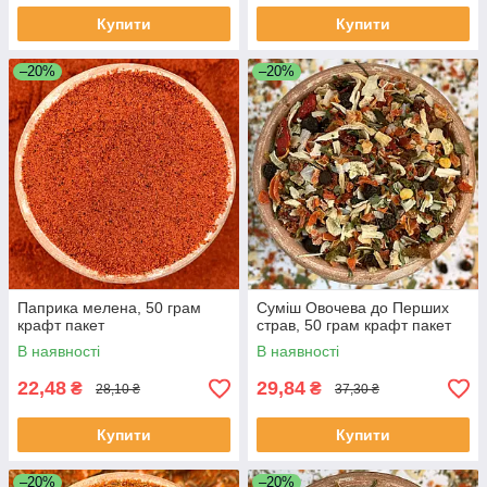
Купити
Купити
–20%
–20%
Паприка мелена, 50 грам
Суміш Овочева до Перших
крафт пакет
страв, 50 грам крафт пакет
В наявності
В наявності
22,48
29,84
₴
₴
28,10 ₴
37,30 ₴
Купити
Купити
–20%
–20%