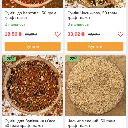
Суміш до Картоплі, 50 грам
Суміш Часникова, 50 грам
крафт пакет
крафт пакет
В наявності
В наявності
18,56
33,92
₴
₴
23,20 ₴
42,40 ₴
Купити
Купити
–20%
–22%
Суміш для Запікання м'яса,
Часник мелений, 50 грам
50 грам крафт пакет
крафт пакет