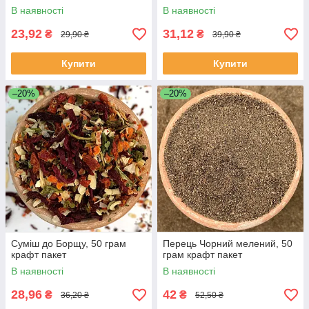
В наявності
В наявності
23,92
31,12
₴
₴
29,90 ₴
39,90 ₴
Купити
Купити
–20%
–20%
Суміш до Борщу, 50 грам
Перець Чорний мелений, 50
крафт пакет
грам крафт пакет
В наявності
В наявності
28,96
42
₴
₴
36,20 ₴
52,50 ₴