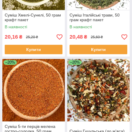
Суміш Хмелі-Сунелі, 50 грам
Суміш Італійські трави, 50
крафт пакет
грам крафт пакет
В наявності
В наявності
20,16
20,48
₴
₴
25,20 ₴
25,60 ₴
Купити
Купити
–20%
–20%
Суміш 5-ти перців мелена
гостро-солодка, 50 грам
Суміш Гуцульська (до м'яса),